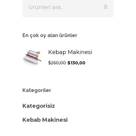
var.
Seçenekler
ürün
sayfasından
En çok oy alan ürünler
seçilebilir
Kebap Makinesi
Orijinal
Şu
$
260,00
$
130,00
fiyat:
andaki
$260,00.
fiyat:
Kategoriler
$130,00.
Kategorisiz
Kebab Makinesi