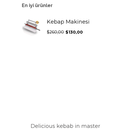
En iyi ürünler
Kebap Makinesi
Orijinal
Şu
$
260,00
$
130,00
fiyat:
andaki
$260,00.
fiyat:
$130,00.
Delicious kebab in master